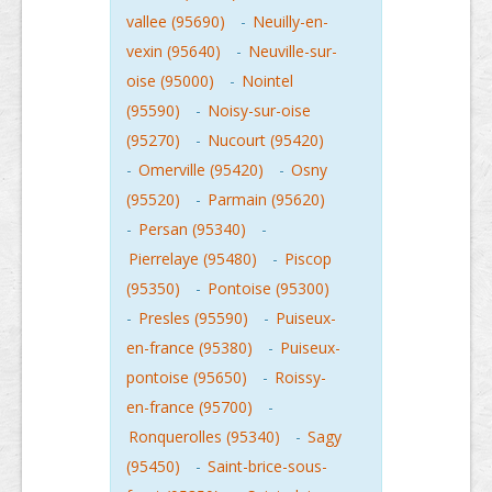
vallee (95690)
-
Neuilly-en-
vexin (95640)
-
Neuville-sur-
oise (95000)
-
Nointel
(95590)
-
Noisy-sur-oise
(95270)
-
Nucourt (95420)
-
Omerville (95420)
-
Osny
(95520)
-
Parmain (95620)
-
Persan (95340)
-
Pierrelaye (95480)
-
Piscop
(95350)
-
Pontoise (95300)
-
Presles (95590)
-
Puiseux-
en-france (95380)
-
Puiseux-
pontoise (95650)
-
Roissy-
en-france (95700)
-
Ronquerolles (95340)
-
Sagy
(95450)
-
Saint-brice-sous-