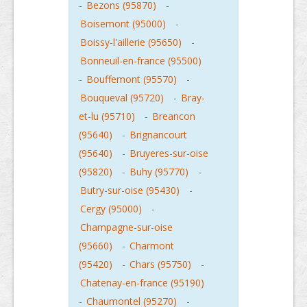
-
Bezons (95870)
-
Boisemont (95000)
-
Boissy-l'aillerie (95650)
-
Bonneuil-en-france (95500)
-
Bouffemont (95570)
-
Bouqueval (95720)
-
Bray-
et-lu (95710)
-
Breancon
(95640)
-
Brignancourt
(95640)
-
Bruyeres-sur-oise
(95820)
-
Buhy (95770)
-
Butry-sur-oise (95430)
-
Cergy (95000)
-
Champagne-sur-oise
(95660)
-
Charmont
(95420)
-
Chars (95750)
-
Chatenay-en-france (95190)
-
Chaumontel (95270)
-