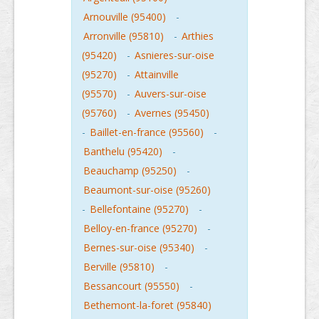
Arnouville (95400)
-
Arronville (95810)
-
Arthies
(95420)
-
Asnieres-sur-oise
(95270)
-
Attainville
(95570)
-
Auvers-sur-oise
(95760)
-
Avernes (95450)
-
Baillet-en-france (95560)
-
Banthelu (95420)
-
Beauchamp (95250)
-
Beaumont-sur-oise (95260)
-
Bellefontaine (95270)
-
Belloy-en-france (95270)
-
Bernes-sur-oise (95340)
-
Berville (95810)
-
Bessancourt (95550)
-
Bethemont-la-foret (95840)