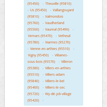
(95450)
-
Theuville (95810)
-
Us (95450)
-
Vallangoujard
(95810)
-
Valmondois
(95760)
-
Vaudherland
(95500)
-
Vaureal (95490)
-
Vemars (95470)
-
Vetheuil
(95780)
-
Viarmes (95270)
-
Vienne-en-arthies (95510)
-
Vigny (95450)
-
Villaines-
sous-bois (95570)
-
Villeron
(95380)
-
Villers-en-arthies
(95510)
-
Villiers-adam
(95840)
-
Villiers-le-bel
(95400)
-
Villiers-le-sec
(95720)
-
Wy-dit-joli-village
(95420)
-