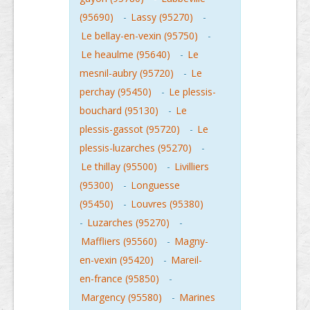
(95690)
-
Lassy (95270)
-
Le bellay-en-vexin (95750)
-
Le heaulme (95640)
-
Le
mesnil-aubry (95720)
-
Le
perchay (95450)
-
Le plessis-
bouchard (95130)
-
Le
plessis-gassot (95720)
-
Le
plessis-luzarches (95270)
-
Le thillay (95500)
-
Livilliers
(95300)
-
Longuesse
(95450)
-
Louvres (95380)
-
Luzarches (95270)
-
Maffliers (95560)
-
Magny-
en-vexin (95420)
-
Mareil-
en-france (95850)
-
Margency (95580)
-
Marines