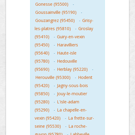
Gonesse (95500)
-
Goussainville (95190)
-
Gouzangrez (95450)
-
Grisy-
les-platres (95810)
-
Groslay
(95410)
-
Guiry-en-vexin
(95450)
-
Haravilliers
(95640)
-
Haute-isle
(95780)
-
Hedouville
(95690)
-
Herblay (95220)
-
Herouville (95300)
-
Hodent
(95420)
-
Jagny-sous-bois
(95850)
-
Jouy-le-moutier
(95280)
-
L'isle-adam
(95290)
-
La chapelle-en-
vexin (95420)
-
La frette-sur-
seine (95530)
-
La roche-
guyon (95780)
-
Labbeville