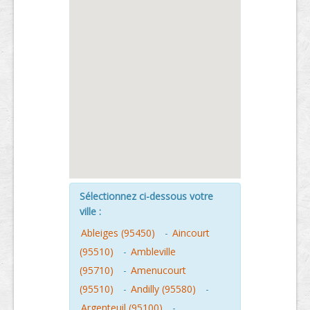
Sélectionnez ci-dessous votre
ville :
Ableiges (95450)
-
Aincourt
(95510)
-
Ambleville
(95710)
-
Amenucourt
(95510)
-
Andilly (95580)
-
Argenteuil (95100)
-