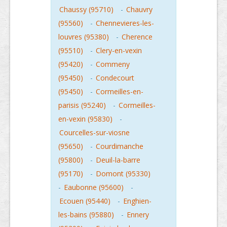
Chaussy (95710)
-
Chauvry
(95560)
-
Chennevieres-les-
louvres (95380)
-
Cherence
(95510)
-
Clery-en-vexin
(95420)
-
Commeny
(95450)
-
Condecourt
(95450)
-
Cormeilles-en-
parisis (95240)
-
Cormeilles-
en-vexin (95830)
-
Courcelles-sur-viosne
(95650)
-
Courdimanche
(95800)
-
Deuil-la-barre
(95170)
-
Domont (95330)
-
Eaubonne (95600)
-
Ecouen (95440)
-
Enghien-
les-bains (95880)
-
Ennery