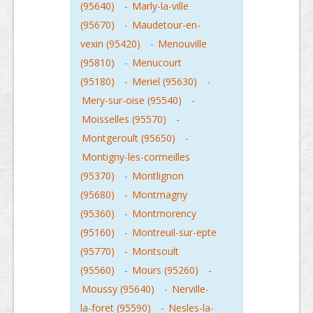
(95640)
-
Marly-la-ville
(95670)
-
Maudetour-en-
vexin (95420)
-
Menouville
(95810)
-
Menucourt
(95180)
-
Meriel (95630)
-
Mery-sur-oise (95540)
-
Moisselles (95570)
-
Montgeroult (95650)
-
Montigny-les-cormeilles
(95370)
-
Montlignon
(95680)
-
Montmagny
(95360)
-
Montmorency
(95160)
-
Montreuil-sur-epte
(95770)
-
Montsoult
(95560)
-
Mours (95260)
-
Moussy (95640)
-
Nerville-
la-foret (95590)
-
Nesles-la-