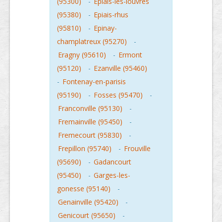
(95300)
-
Epiais-les-louvres
(95380)
-
Epiais-rhus
(95810)
-
Epinay-
champlatreux (95270)
-
Eragny (95610)
-
Ermont
(95120)
-
Ezanville (95460)
-
Fontenay-en-parisis
(95190)
-
Fosses (95470)
-
Franconville (95130)
-
Fremainville (95450)
-
Fremecourt (95830)
-
Frepillon (95740)
-
Frouville
(95690)
-
Gadancourt
(95450)
-
Garges-les-
gonesse (95140)
-
Genainville (95420)
-
Genicourt (95650)
-