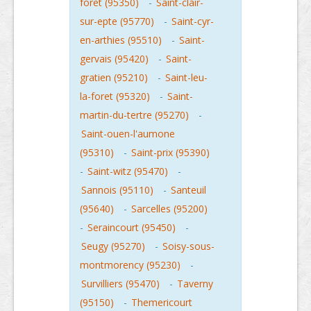
foret (95350)
-
Saint-clair-
sur-epte (95770)
-
Saint-cyr-
en-arthies (95510)
-
Saint-
gervais (95420)
-
Saint-
gratien (95210)
-
Saint-leu-
la-foret (95320)
-
Saint-
martin-du-tertre (95270)
-
Saint-ouen-l'aumone
(95310)
-
Saint-prix (95390)
-
Saint-witz (95470)
-
Sannois (95110)
-
Santeuil
(95640)
-
Sarcelles (95200)
-
Seraincourt (95450)
-
Seugy (95270)
-
Soisy-sous-
montmorency (95230)
-
Survilliers (95470)
-
Taverny
(95150)
-
Themericourt