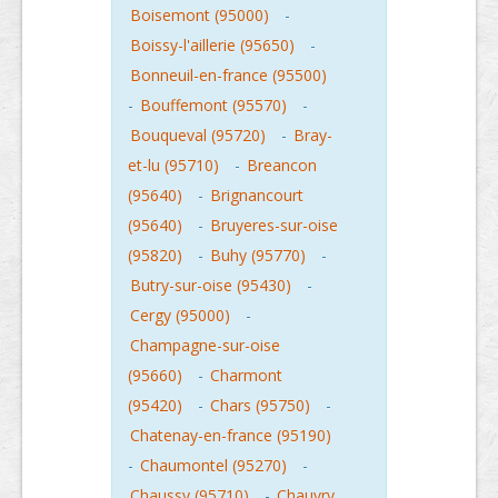
Boisemont (95000)
-
Boissy-l'aillerie (95650)
-
Bonneuil-en-france (95500)
-
Bouffemont (95570)
-
Bouqueval (95720)
-
Bray-
et-lu (95710)
-
Breancon
(95640)
-
Brignancourt
(95640)
-
Bruyeres-sur-oise
(95820)
-
Buhy (95770)
-
Butry-sur-oise (95430)
-
Cergy (95000)
-
Champagne-sur-oise
(95660)
-
Charmont
(95420)
-
Chars (95750)
-
Chatenay-en-france (95190)
-
Chaumontel (95270)
-
Chaussy (95710)
-
Chauvry