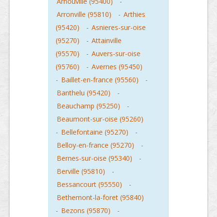
Arnouville (95400)
-
Arronville (95810)
-
Arthies
(95420)
-
Asnieres-sur-oise
(95270)
-
Attainville
(95570)
-
Auvers-sur-oise
(95760)
-
Avernes (95450)
-
Baillet-en-france (95560)
-
Banthelu (95420)
-
Beauchamp (95250)
-
Beaumont-sur-oise (95260)
-
Bellefontaine (95270)
-
Belloy-en-france (95270)
-
Bernes-sur-oise (95340)
-
Berville (95810)
-
Bessancourt (95550)
-
Bethemont-la-foret (95840)
-
Bezons (95870)
-