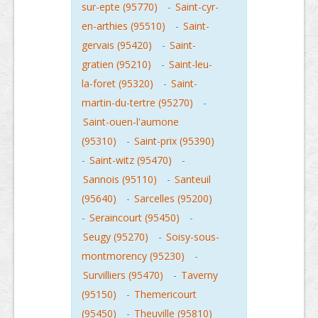
sur-epte (95770)
-
Saint-cyr-
en-arthies (95510)
-
Saint-
gervais (95420)
-
Saint-
gratien (95210)
-
Saint-leu-
la-foret (95320)
-
Saint-
martin-du-tertre (95270)
-
Saint-ouen-l'aumone
(95310)
-
Saint-prix (95390)
-
Saint-witz (95470)
-
Sannois (95110)
-
Santeuil
(95640)
-
Sarcelles (95200)
-
Seraincourt (95450)
-
Seugy (95270)
-
Soisy-sous-
montmorency (95230)
-
Survilliers (95470)
-
Taverny
(95150)
-
Themericourt
(95450)
-
Theuville (95810)