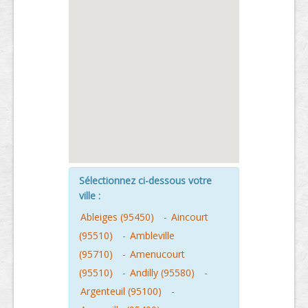
Sélectionnez ci-dessous votre
ville :
Ableiges (95450)
-
Aincourt
(95510)
-
Ambleville
(95710)
-
Amenucourt
(95510)
-
Andilly (95580)
-
Argenteuil (95100)
-