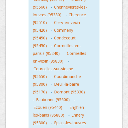
(95560)
-
Chennevieres-les-
louvres (95380)
-
Cherence
(95510)
-
Clery-en-vexin
(95420)
-
Commeny
(95450)
-
Condecourt
(95450)
-
Cormeilles-en-
parisis (95240)
-
Cormeilles-
en-vexin (95830)
-
Courcelles-sur-viosne
(95650)
-
Courdimanche
(95800)
-
Deuil-la-barre
(95170)
-
Domont (95330)
-
Eaubonne (95600)
-
Ecouen (95440)
-
Enghien-
les-bains (95880)
-
Ennery
(95300)
-
Epiais-les-louvres