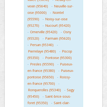
vexin (95640)
-
Neuville-sur-
oise (95000)
-
Nointel
(95590)
-
Noisy-sur-oise
(95270)
-
Nucourt (95420)
-
Omerville (95420)
-
Osny
(95520)
-
Parmain (95620)
-
Persan (95340)
-
Pierrelaye (95480)
-
Piscop
(95350)
-
Pontoise (95300)
-
Presles (95590)
-
Puiseux-
en-france (95380)
-
Puiseux-
pontoise (95650)
-
Roissy-
en-france (95700)
-
Ronquerolles (95340)
-
Sagy
(95450)
-
Saint-brice-sous-
foret (95350)
-
Saint-clair-