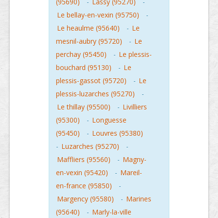
(95690)
-
Lassy (95270)
-
Le bellay-en-vexin (95750)
-
Le heaulme (95640)
-
Le
mesnil-aubry (95720)
-
Le
perchay (95450)
-
Le plessis-
bouchard (95130)
-
Le
plessis-gassot (95720)
-
Le
plessis-luzarches (95270)
-
Le thillay (95500)
-
Livilliers
(95300)
-
Longuesse
(95450)
-
Louvres (95380)
-
Luzarches (95270)
-
Maffliers (95560)
-
Magny-
en-vexin (95420)
-
Mareil-
en-france (95850)
-
Margency (95580)
-
Marines
(95640)
-
Marly-la-ville