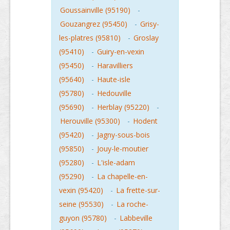
Goussainville (95190)
-
Gouzangrez (95450)
-
Grisy-
les-platres (95810)
-
Groslay
(95410)
-
Guiry-en-vexin
(95450)
-
Haravilliers
(95640)
-
Haute-isle
(95780)
-
Hedouville
(95690)
-
Herblay (95220)
-
Herouville (95300)
-
Hodent
(95420)
-
Jagny-sous-bois
(95850)
-
Jouy-le-moutier
(95280)
-
L'isle-adam
(95290)
-
La chapelle-en-
vexin (95420)
-
La frette-sur-
seine (95530)
-
La roche-
guyon (95780)
-
Labbeville