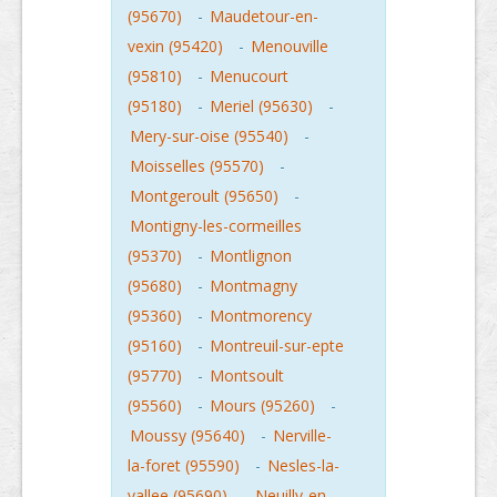
(95670)
-
Maudetour-en-
vexin (95420)
-
Menouville
(95810)
-
Menucourt
(95180)
-
Meriel (95630)
-
Mery-sur-oise (95540)
-
Moisselles (95570)
-
Montgeroult (95650)
-
Montigny-les-cormeilles
(95370)
-
Montlignon
(95680)
-
Montmagny
(95360)
-
Montmorency
(95160)
-
Montreuil-sur-epte
(95770)
-
Montsoult
(95560)
-
Mours (95260)
-
Moussy (95640)
-
Nerville-
la-foret (95590)
-
Nesles-la-
vallee (95690)
-
Neuilly-en-