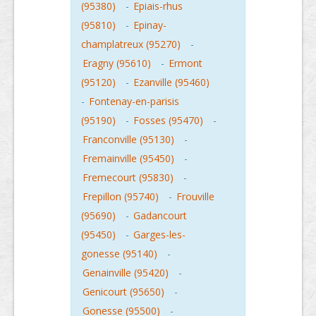
(95380)
-
Epiais-rhus
(95810)
-
Epinay-
champlatreux (95270)
-
Eragny (95610)
-
Ermont
(95120)
-
Ezanville (95460)
-
Fontenay-en-parisis
(95190)
-
Fosses (95470)
-
Franconville (95130)
-
Fremainville (95450)
-
Fremecourt (95830)
-
Frepillon (95740)
-
Frouville
(95690)
-
Gadancourt
(95450)
-
Garges-les-
gonesse (95140)
-
Genainville (95420)
-
Genicourt (95650)
-
Gonesse (95500)
-