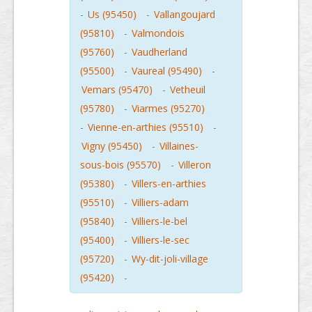
-
Us (95450)
-
Vallangoujard
(95810)
-
Valmondois
(95760)
-
Vaudherland
(95500)
-
Vaureal (95490)
-
Vemars (95470)
-
Vetheuil
(95780)
-
Viarmes (95270)
-
Vienne-en-arthies (95510)
-
Vigny (95450)
-
Villaines-
sous-bois (95570)
-
Villeron
(95380)
-
Villers-en-arthies
(95510)
-
Villiers-adam
(95840)
-
Villiers-le-bel
(95400)
-
Villiers-le-sec
(95720)
-
Wy-dit-joli-village
(95420)
-