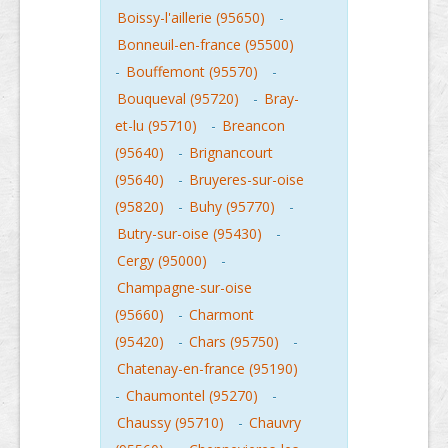
Boissy-l'aillerie (95650)
-
Bonneuil-en-france (95500)
-
Bouffemont (95570)
-
Bouqueval (95720)
-
Bray-
et-lu (95710)
-
Breancon
(95640)
-
Brignancourt
(95640)
-
Bruyeres-sur-oise
(95820)
-
Buhy (95770)
-
Butry-sur-oise (95430)
-
Cergy (95000)
-
Champagne-sur-oise
(95660)
-
Charmont
(95420)
-
Chars (95750)
-
Chatenay-en-france (95190)
-
Chaumontel (95270)
-
Chaussy (95710)
-
Chauvry