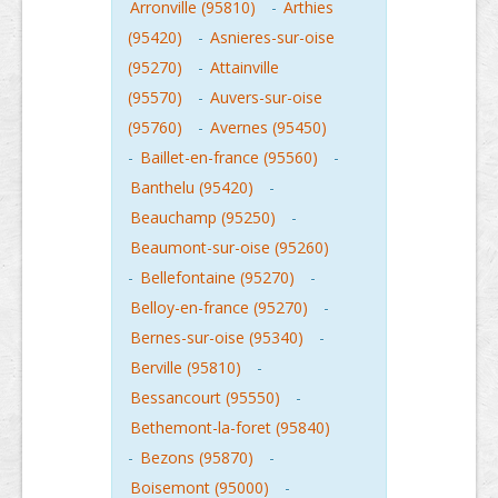
Arronville (95810)
-
Arthies
(95420)
-
Asnieres-sur-oise
(95270)
-
Attainville
(95570)
-
Auvers-sur-oise
(95760)
-
Avernes (95450)
-
Baillet-en-france (95560)
-
Banthelu (95420)
-
Beauchamp (95250)
-
Beaumont-sur-oise (95260)
-
Bellefontaine (95270)
-
Belloy-en-france (95270)
-
Bernes-sur-oise (95340)
-
Berville (95810)
-
Bessancourt (95550)
-
Bethemont-la-foret (95840)
-
Bezons (95870)
-
Boisemont (95000)
-