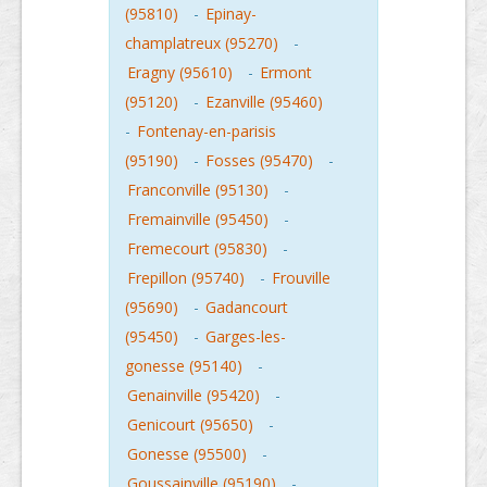
(95810)
-
Epinay-
champlatreux (95270)
-
Eragny (95610)
-
Ermont
(95120)
-
Ezanville (95460)
-
Fontenay-en-parisis
(95190)
-
Fosses (95470)
-
Franconville (95130)
-
Fremainville (95450)
-
Fremecourt (95830)
-
Frepillon (95740)
-
Frouville
(95690)
-
Gadancourt
(95450)
-
Garges-les-
gonesse (95140)
-
Genainville (95420)
-
Genicourt (95650)
-
Gonesse (95500)
-
Goussainville (95190)
-