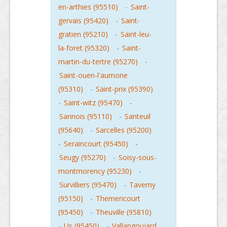
en-arthies (95510)
-
Saint-
gervais (95420)
-
Saint-
gratien (95210)
-
Saint-leu-
la-foret (95320)
-
Saint-
martin-du-tertre (95270)
-
Saint-ouen-l'aumone
(95310)
-
Saint-prix (95390)
-
Saint-witz (95470)
-
Sannois (95110)
-
Santeuil
(95640)
-
Sarcelles (95200)
-
Seraincourt (95450)
-
Seugy (95270)
-
Soisy-sous-
montmorency (95230)
-
Survilliers (95470)
-
Taverny
(95150)
-
Themericourt
(95450)
-
Theuville (95810)
-
Us (95450)
-
Vallangoujard