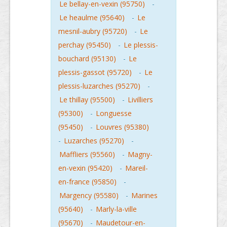
Le bellay-en-vexin (95750)
-
Le heaulme (95640)
-
Le
mesnil-aubry (95720)
-
Le
perchay (95450)
-
Le plessis-
bouchard (95130)
-
Le
plessis-gassot (95720)
-
Le
plessis-luzarches (95270)
-
Le thillay (95500)
-
Livilliers
(95300)
-
Longuesse
(95450)
-
Louvres (95380)
-
Luzarches (95270)
-
Maffliers (95560)
-
Magny-
en-vexin (95420)
-
Mareil-
en-france (95850)
-
Margency (95580)
-
Marines
(95640)
-
Marly-la-ville
(95670)
-
Maudetour-en-