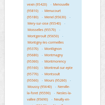
vexin (95420)
-
Menouville
(95810)
-
Menucourt
(95180)
-
Meriel (95630)
-
Mery-sur-oise (95540)
-
Moisselles (95570)
-
Montgeroult (95650)
-
Montigny-les-cormeilles
(95370)
-
Montlignon
(95680)
-
Montmagny
(95360)
-
Montmorency
(95160)
-
Montreuil-sur-epte
(95770)
-
Montsoult
(95560)
-
Mours (95260)
-
Moussy (95640)
-
Nerville-
la-foret (95590)
-
Nesles-la-
vallee (95690)
-
Neuilly-en-