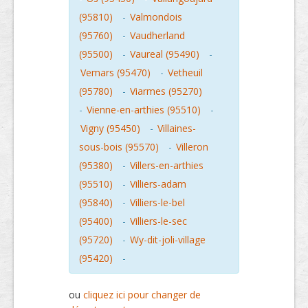
(95810)
-
Valmondois
(95760)
-
Vaudherland
(95500)
-
Vaureal (95490)
-
Vemars (95470)
-
Vetheuil
(95780)
-
Viarmes (95270)
-
Vienne-en-arthies (95510)
-
Vigny (95450)
-
Villaines-
sous-bois (95570)
-
Villeron
(95380)
-
Villers-en-arthies
(95510)
-
Villiers-adam
(95840)
-
Villiers-le-bel
(95400)
-
Villiers-le-sec
(95720)
-
Wy-dit-joli-village
(95420)
-
ou
cliquez ici pour changer de