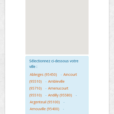
Sélectionnez ci-dessous votre
ville :
Ableiges (95450)
-
Aincourt
(95510)
-
Ambleville
(95710)
-
Amenucourt
(95510)
-
Andilly (95580)
-
Argenteuil (95100)
-
Arnouville (95400)
-