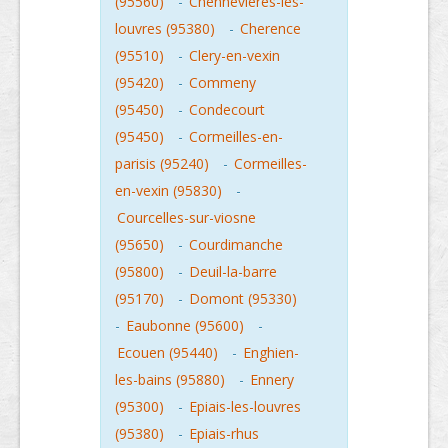
(95560)
-
Chennevieres-les-
louvres (95380)
-
Cherence
(95510)
-
Clery-en-vexin
(95420)
-
Commeny
(95450)
-
Condecourt
(95450)
-
Cormeilles-en-
parisis (95240)
-
Cormeilles-
en-vexin (95830)
-
Courcelles-sur-viosne
(95650)
-
Courdimanche
(95800)
-
Deuil-la-barre
(95170)
-
Domont (95330)
-
Eaubonne (95600)
-
Ecouen (95440)
-
Enghien-
les-bains (95880)
-
Ennery
(95300)
-
Epiais-les-louvres
(95380)
-
Epiais-rhus