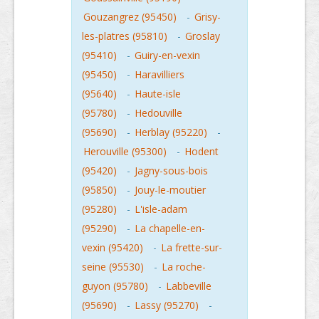
Gouzangrez (95450)
-
Grisy-
les-platres (95810)
-
Groslay
(95410)
-
Guiry-en-vexin
(95450)
-
Haravilliers
(95640)
-
Haute-isle
(95780)
-
Hedouville
(95690)
-
Herblay (95220)
-
Herouville (95300)
-
Hodent
(95420)
-
Jagny-sous-bois
(95850)
-
Jouy-le-moutier
(95280)
-
L'isle-adam
(95290)
-
La chapelle-en-
vexin (95420)
-
La frette-sur-
seine (95530)
-
La roche-
guyon (95780)
-
Labbeville
(95690)
-
Lassy (95270)
-