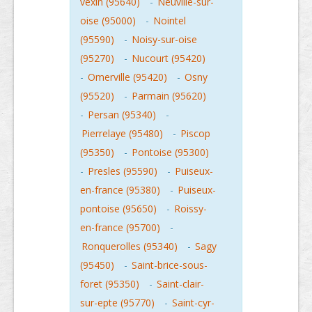
vexin (95640)
-
Neuville-sur-
oise (95000)
-
Nointel
(95590)
-
Noisy-sur-oise
(95270)
-
Nucourt (95420)
-
Omerville (95420)
-
Osny
(95520)
-
Parmain (95620)
-
Persan (95340)
-
Pierrelaye (95480)
-
Piscop
(95350)
-
Pontoise (95300)
-
Presles (95590)
-
Puiseux-
en-france (95380)
-
Puiseux-
pontoise (95650)
-
Roissy-
en-france (95700)
-
Ronquerolles (95340)
-
Sagy
(95450)
-
Saint-brice-sous-
foret (95350)
-
Saint-clair-
sur-epte (95770)
-
Saint-cyr-