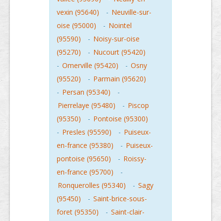
vexin (95640)
-
Neuville-sur-
oise (95000)
-
Nointel
(95590)
-
Noisy-sur-oise
(95270)
-
Nucourt (95420)
-
Omerville (95420)
-
Osny
(95520)
-
Parmain (95620)
-
Persan (95340)
-
Pierrelaye (95480)
-
Piscop
(95350)
-
Pontoise (95300)
-
Presles (95590)
-
Puiseux-
en-france (95380)
-
Puiseux-
pontoise (95650)
-
Roissy-
en-france (95700)
-
Ronquerolles (95340)
-
Sagy
(95450)
-
Saint-brice-sous-
foret (95350)
-
Saint-clair-