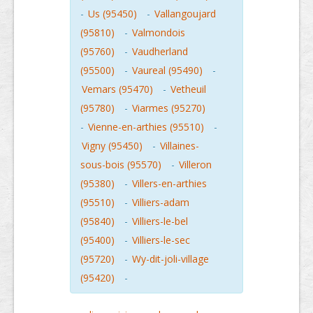
-
Us (95450)
-
Vallangoujard
(95810)
-
Valmondois
(95760)
-
Vaudherland
(95500)
-
Vaureal (95490)
-
Vemars (95470)
-
Vetheuil
(95780)
-
Viarmes (95270)
-
Vienne-en-arthies (95510)
-
Vigny (95450)
-
Villaines-
sous-bois (95570)
-
Villeron
(95380)
-
Villers-en-arthies
(95510)
-
Villiers-adam
(95840)
-
Villiers-le-bel
(95400)
-
Villiers-le-sec
(95720)
-
Wy-dit-joli-village
(95420)
-