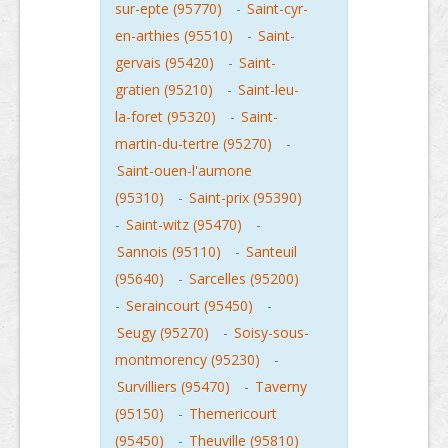
sur-epte (95770)
-
Saint-cyr-
en-arthies (95510)
-
Saint-
gervais (95420)
-
Saint-
gratien (95210)
-
Saint-leu-
la-foret (95320)
-
Saint-
martin-du-tertre (95270)
-
Saint-ouen-l'aumone
(95310)
-
Saint-prix (95390)
-
Saint-witz (95470)
-
Sannois (95110)
-
Santeuil
(95640)
-
Sarcelles (95200)
-
Seraincourt (95450)
-
Seugy (95270)
-
Soisy-sous-
montmorency (95230)
-
Survilliers (95470)
-
Taverny
(95150)
-
Themericourt
(95450)
-
Theuville (95810)