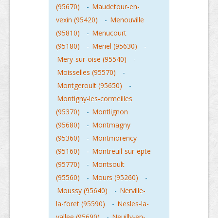
(95670)
-
Maudetour-en-
vexin (95420)
-
Menouville
(95810)
-
Menucourt
(95180)
-
Meriel (95630)
-
Mery-sur-oise (95540)
-
Moisselles (95570)
-
Montgeroult (95650)
-
Montigny-les-cormeilles
(95370)
-
Montlignon
(95680)
-
Montmagny
(95360)
-
Montmorency
(95160)
-
Montreuil-sur-epte
(95770)
-
Montsoult
(95560)
-
Mours (95260)
-
Moussy (95640)
-
Nerville-
la-foret (95590)
-
Nesles-la-
vallee (95690)
-
Neuilly-en-