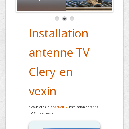
Installation
antenne TV
Clery-en-
vexin
• Vous êtes ici :
Accueil
Installation antenne
TV Clery-en-vexin