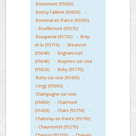
Boisemont (95000)
-
Boissy-l'aillerie (95650)
-
Bonneuil-en-france (95500)
-
Bouffemont (95570)
-
Bouqueval (95720)
-
Bray-
et-lu (95710)
-
Breancon
(95640)
-
Brignancourt
(95640)
-
Bruyeres-sur-oise
(95820)
-
Buhy (95770)
-
Butry-sur-oise (95430)
-
Cergy (95000)
-
Champagne-sur-oise
(95660)
-
Charmont
(95420)
-
Chars (95750)
-
Chatenay-en-france (95190)
-
Chaumontel (95270)
-
Chaussy (95710)
-
Chauvry