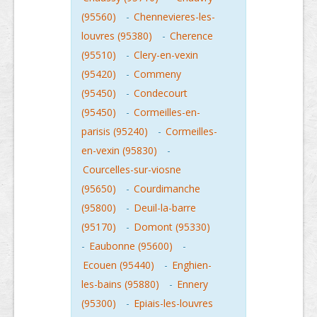
(95560)
-
Chennevieres-les-
louvres (95380)
-
Cherence
(95510)
-
Clery-en-vexin
(95420)
-
Commeny
(95450)
-
Condecourt
(95450)
-
Cormeilles-en-
parisis (95240)
-
Cormeilles-
en-vexin (95830)
-
Courcelles-sur-viosne
(95650)
-
Courdimanche
(95800)
-
Deuil-la-barre
(95170)
-
Domont (95330)
-
Eaubonne (95600)
-
Ecouen (95440)
-
Enghien-
les-bains (95880)
-
Ennery
(95300)
-
Epiais-les-louvres