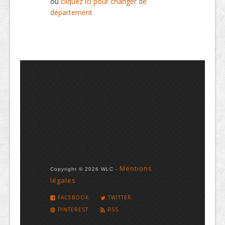
ou
cliquez ici pour changer de
département
Mentions
Copyright © 2026 WLC -
légales
FACEBOOK
TWITTER
PINTEREST
RSS