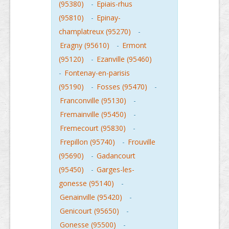
(95380)
-
Epiais-rhus
(95810)
-
Epinay-
champlatreux (95270)
-
Eragny (95610)
-
Ermont
(95120)
-
Ezanville (95460)
-
Fontenay-en-parisis
(95190)
-
Fosses (95470)
-
Franconville (95130)
-
Fremainville (95450)
-
Fremecourt (95830)
-
Frepillon (95740)
-
Frouville
(95690)
-
Gadancourt
(95450)
-
Garges-les-
gonesse (95140)
-
Genainville (95420)
-
Genicourt (95650)
-
Gonesse (95500)
-