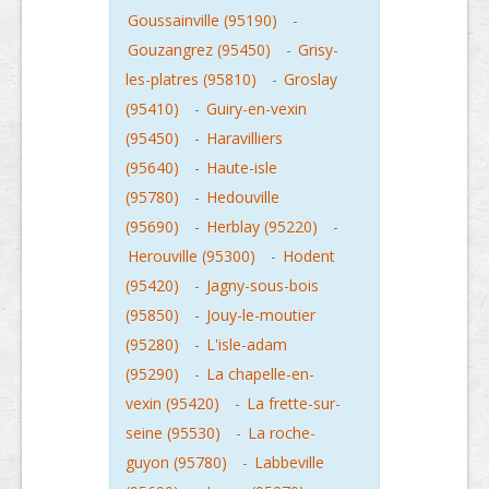
Goussainville (95190)
-
Gouzangrez (95450)
-
Grisy-
les-platres (95810)
-
Groslay
(95410)
-
Guiry-en-vexin
(95450)
-
Haravilliers
(95640)
-
Haute-isle
(95780)
-
Hedouville
(95690)
-
Herblay (95220)
-
Herouville (95300)
-
Hodent
(95420)
-
Jagny-sous-bois
(95850)
-
Jouy-le-moutier
(95280)
-
L'isle-adam
(95290)
-
La chapelle-en-
vexin (95420)
-
La frette-sur-
seine (95530)
-
La roche-
guyon (95780)
-
Labbeville