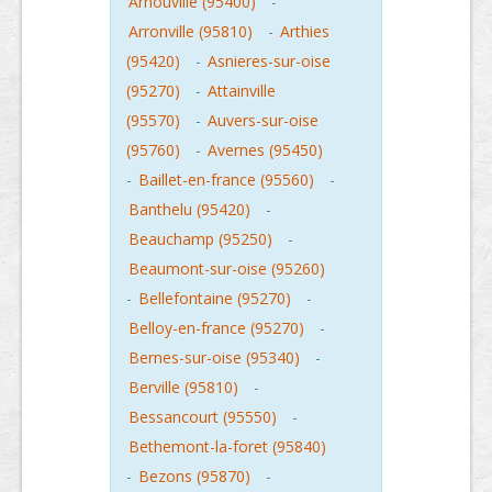
Arnouville (95400)
-
Arronville (95810)
-
Arthies
(95420)
-
Asnieres-sur-oise
(95270)
-
Attainville
(95570)
-
Auvers-sur-oise
(95760)
-
Avernes (95450)
-
Baillet-en-france (95560)
-
Banthelu (95420)
-
Beauchamp (95250)
-
Beaumont-sur-oise (95260)
-
Bellefontaine (95270)
-
Belloy-en-france (95270)
-
Bernes-sur-oise (95340)
-
Berville (95810)
-
Bessancourt (95550)
-
Bethemont-la-foret (95840)
-
Bezons (95870)
-