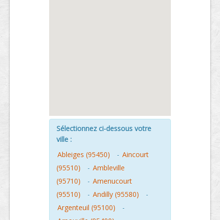
Sélectionnez ci-dessous votre
ville :
Ableiges (95450)
-
Aincourt
(95510)
-
Ambleville
(95710)
-
Amenucourt
(95510)
-
Andilly (95580)
-
Argenteuil (95100)
-