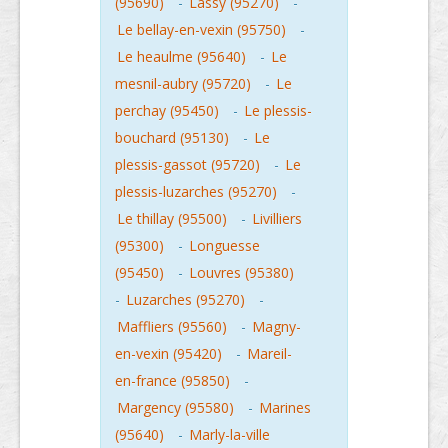
(95690)
-
Lassy (95270)
-
Le bellay-en-vexin (95750)
-
Le heaulme (95640)
-
Le
mesnil-aubry (95720)
-
Le
perchay (95450)
-
Le plessis-
bouchard (95130)
-
Le
plessis-gassot (95720)
-
Le
plessis-luzarches (95270)
-
Le thillay (95500)
-
Livilliers
(95300)
-
Longuesse
(95450)
-
Louvres (95380)
-
Luzarches (95270)
-
Maffliers (95560)
-
Magny-
en-vexin (95420)
-
Mareil-
en-france (95850)
-
Margency (95580)
-
Marines
(95640)
-
Marly-la-ville