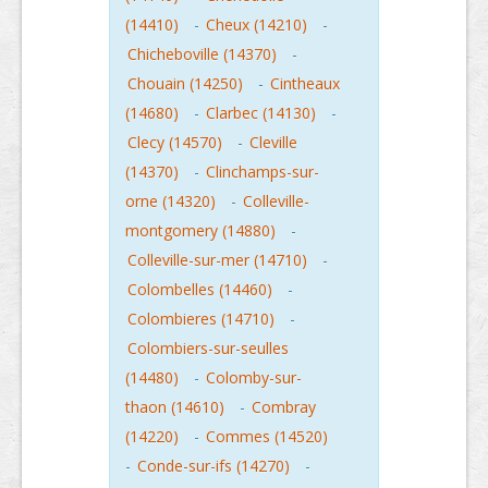
(14410)
-
Cheux (14210)
-
Chicheboville (14370)
-
Chouain (14250)
-
Cintheaux
(14680)
-
Clarbec (14130)
-
Clecy (14570)
-
Cleville
(14370)
-
Clinchamps-sur-
orne (14320)
-
Colleville-
montgomery (14880)
-
Colleville-sur-mer (14710)
-
Colombelles (14460)
-
Colombieres (14710)
-
Colombiers-sur-seulles
(14480)
-
Colomby-sur-
thaon (14610)
-
Combray
(14220)
-
Commes (14520)
-
Conde-sur-ifs (14270)
-