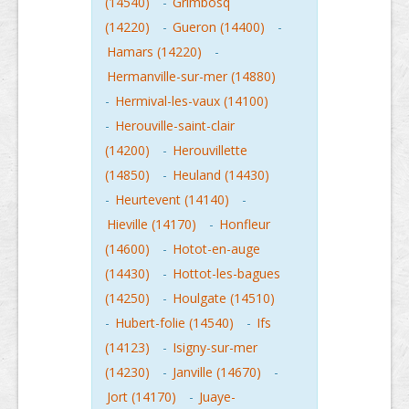
(14540)
-
Grimbosq
(14220)
-
Gueron (14400)
-
Hamars (14220)
-
Hermanville-sur-mer (14880)
-
Hermival-les-vaux (14100)
-
Herouville-saint-clair
(14200)
-
Herouvillette
(14850)
-
Heuland (14430)
-
Heurtevent (14140)
-
Hieville (14170)
-
Honfleur
(14600)
-
Hotot-en-auge
(14430)
-
Hottot-les-bagues
(14250)
-
Houlgate (14510)
-
Hubert-folie (14540)
-
Ifs
(14123)
-
Isigny-sur-mer
(14230)
-
Janville (14670)
-
Jort (14170)
-
Juaye-