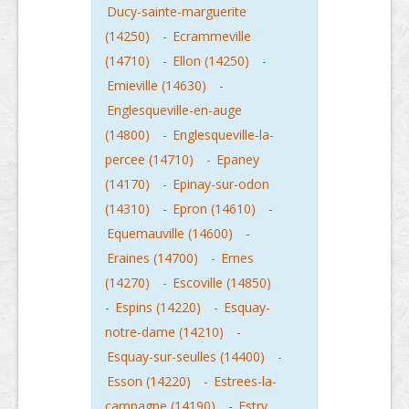
Ducy-sainte-marguerite
(14250)
-
Ecrammeville
(14710)
-
Ellon (14250)
-
Emieville (14630)
-
Englesqueville-en-auge
(14800)
-
Englesqueville-la-
percee (14710)
-
Epaney
(14170)
-
Epinay-sur-odon
(14310)
-
Epron (14610)
-
Equemauville (14600)
-
Eraines (14700)
-
Ernes
(14270)
-
Escoville (14850)
-
Espins (14220)
-
Esquay-
notre-dame (14210)
-
Esquay-sur-seulles (14400)
-
Esson (14220)
-
Estrees-la-
campagne (14190)
-
Estry