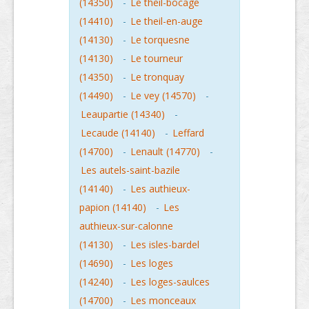
(14350)
-
Le theil-bocage
(14410)
-
Le theil-en-auge
(14130)
-
Le torquesne
(14130)
-
Le tourneur
(14350)
-
Le tronquay
(14490)
-
Le vey (14570)
-
Leaupartie (14340)
-
Lecaude (14140)
-
Leffard
(14700)
-
Lenault (14770)
-
Les autels-saint-bazile
(14140)
-
Les authieux-
papion (14140)
-
Les
authieux-sur-calonne
(14130)
-
Les isles-bardel
(14690)
-
Les loges
(14240)
-
Les loges-saulces
(14700)
-
Les monceaux