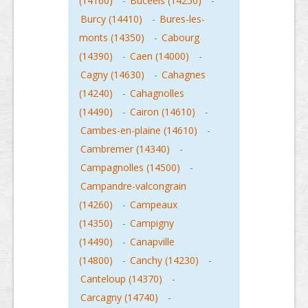
(14160)
-
Buceels (14250)
-
Burcy (14410)
-
Bures-les-
monts (14350)
-
Cabourg
(14390)
-
Caen (14000)
-
Cagny (14630)
-
Cahagnes
(14240)
-
Cahagnolles
(14490)
-
Cairon (14610)
-
Cambes-en-plaine (14610)
-
Cambremer (14340)
-
Campagnolles (14500)
-
Campandre-valcongrain
(14260)
-
Campeaux
(14350)
-
Campigny
(14490)
-
Canapville
(14800)
-
Canchy (14230)
-
Canteloup (14370)
-
Carcagny (14740)
-