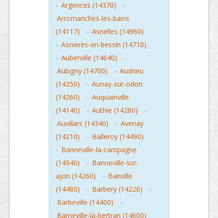
-
Argences (14370)
-
Arromanches-les-bains
(14117)
-
Asnelles (14960)
-
Asnieres-en-bessin (14710)
-
Auberville (14640)
-
Aubigny (14700)
-
Audrieu
(14250)
-
Aunay-sur-odon
(14260)
-
Auquainville
(14140)
-
Authie (14280)
-
Auvillars (14340)
-
Avenay
(14210)
-
Balleroy (14490)
-
Banneville-la-campagne
(14940)
-
Banneville-sur-
ajon (14260)
-
Banville
(14480)
-
Barbery (14220)
-
Barbeville (14400)
-
Barneville-la-bertran (14600)