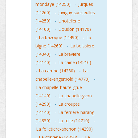
mondaye (14250)
-
Jurques
(14260)
-
Juvigny-sur-seulles
(14250)
-
L'hotellerie
(14100)
-
L'oudon (14170)
-
La bazoque (14490)
-
La
bigne (14260)
-
La boissiere
(14340)
-
La breviere
(14140)
-
La caine (14210)
-
La cambe (14230)
-
La
chapelle-engerbold (14770)
-
La chapelle-haute-grue
(14140)
-
La chapelle-yvon
(14290)
-
La croupte
(14140)
-
La ferriere-harang
(14350)
-
La folie (14710)
-
La folletiere-abenon (14290)
-
La graverie (14350)
-
La