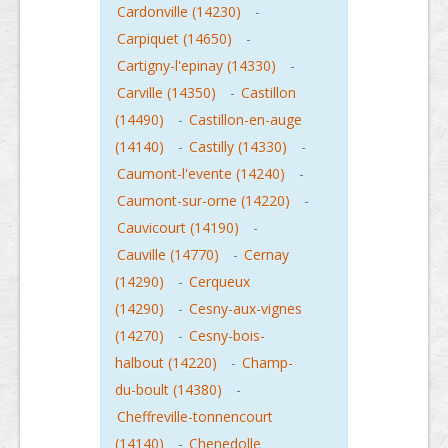
Cardonville (14230)
-
Carpiquet (14650)
-
Cartigny-l'epinay (14330)
-
Carville (14350)
-
Castillon
(14490)
-
Castillon-en-auge
(14140)
-
Castilly (14330)
-
Caumont-l'evente (14240)
-
Caumont-sur-orne (14220)
-
Cauvicourt (14190)
-
Cauville (14770)
-
Cernay
(14290)
-
Cerqueux
(14290)
-
Cesny-aux-vignes
(14270)
-
Cesny-bois-
halbout (14220)
-
Champ-
du-boult (14380)
-
Cheffreville-tonnencourt
(14140)
-
Chenedolle