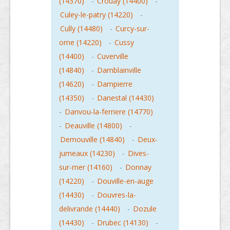
(14370)
-
Crouay (14400)
-
Culey-le-patry (14220)
-
Cully (14480)
-
Curcy-sur-
orne (14220)
-
Cussy
(14400)
-
Cuverville
(14840)
-
Damblainville
(14620)
-
Dampierre
(14350)
-
Danestal (14430)
-
Danvou-la-ferriere (14770)
-
Deauville (14800)
-
Demouville (14840)
-
Deux-
jumeaux (14230)
-
Dives-
sur-mer (14160)
-
Donnay
(14220)
-
Douville-en-auge
(14430)
-
Douvres-la-
delivrande (14440)
-
Dozule
(14430)
-
Drubec (14130)
-