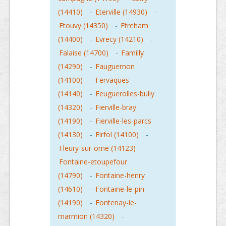
(14410)
-
Eterville (14930)
-
Etouvy (14350)
-
Etreham
(14400)
-
Evrecy (14210)
-
Falaise (14700)
-
Familly
(14290)
-
Fauguernon
(14100)
-
Fervaques
(14140)
-
Feuguerolles-bully
(14320)
-
Fierville-bray
(14190)
-
Fierville-les-parcs
(14130)
-
Firfol (14100)
-
Fleury-sur-orne (14123)
-
Fontaine-etoupefour
(14790)
-
Fontaine-henry
(14610)
-
Fontaine-le-pin
(14190)
-
Fontenay-le-
marmion (14320)
-