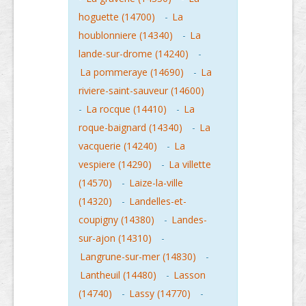
hoguette (14700)
-
La
houblonniere (14340)
-
La
lande-sur-drome (14240)
-
La pommeraye (14690)
-
La
riviere-saint-sauveur (14600)
-
La rocque (14410)
-
La
roque-baignard (14340)
-
La
vacquerie (14240)
-
La
vespiere (14290)
-
La villette
(14570)
-
Laize-la-ville
(14320)
-
Landelles-et-
coupigny (14380)
-
Landes-
sur-ajon (14310)
-
Langrune-sur-mer (14830)
-
Lantheuil (14480)
-
Lasson
(14740)
-
Lassy (14770)
-