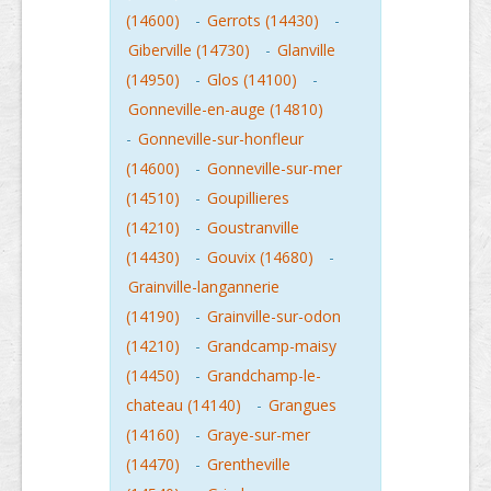
(14600)
-
Gerrots (14430)
-
Giberville (14730)
-
Glanville
(14950)
-
Glos (14100)
-
Gonneville-en-auge (14810)
-
Gonneville-sur-honfleur
(14600)
-
Gonneville-sur-mer
(14510)
-
Goupillieres
(14210)
-
Goustranville
(14430)
-
Gouvix (14680)
-
Grainville-langannerie
(14190)
-
Grainville-sur-odon
(14210)
-
Grandcamp-maisy
(14450)
-
Grandchamp-le-
chateau (14140)
-
Grangues
(14160)
-
Graye-sur-mer
(14470)
-
Grentheville