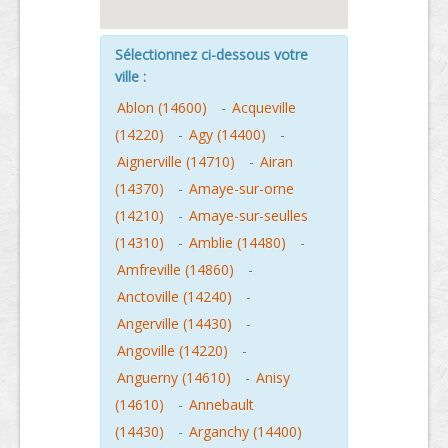
Sélectionnez ci-dessous votre
ville :
Ablon (14600)
-
Acqueville
(14220)
-
Agy (14400)
-
Aignerville (14710)
-
Airan
(14370)
-
Amaye-sur-orne
(14210)
-
Amaye-sur-seulles
(14310)
-
Amblie (14480)
-
Amfreville (14860)
-
Anctoville (14240)
-
Angerville (14430)
-
Angoville (14220)
-
Anguerny (14610)
-
Anisy
(14610)
-
Annebault
(14430)
-
Arganchy (14400)