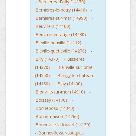
-
Bernieres-d'ailly (14170)
-
Bernieres-le-patry (14410)
-
Bernieres-sur-mer (14990)
-
Beuvillers (14100)
-
Beuvron-en-auge (14430)
-
Bieville-beuville (14112)
-
Bieville-quetieville (14270)
-
Billy (14370)
-
Bissieres
(14370)
-
Blainville-sur-orne
(14550)
-
Blangy-le-chateau
(14130)
-
Blay (14400)
-
Blonville-sur-mer (14910)
-
Boissey (14170)
-
Bonnebosq (14340)
-
Bonnemaison (14260)
-
Bonneville-la-louvet (14130)
-
Bonneville-sur-touques