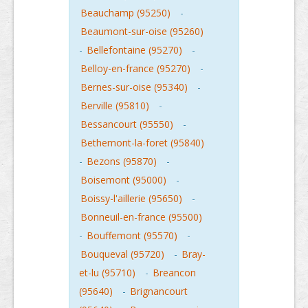
Beauchamp (95250)
-
Beaumont-sur-oise (95260)
-
Bellefontaine (95270)
-
Belloy-en-france (95270)
-
Bernes-sur-oise (95340)
-
Berville (95810)
-
Bessancourt (95550)
-
Bethemont-la-foret (95840)
-
Bezons (95870)
-
Boisemont (95000)
-
Boissy-l'aillerie (95650)
-
Bonneuil-en-france (95500)
-
Bouffemont (95570)
-
Bouqueval (95720)
-
Bray-
et-lu (95710)
-
Breancon
(95640)
-
Brignancourt