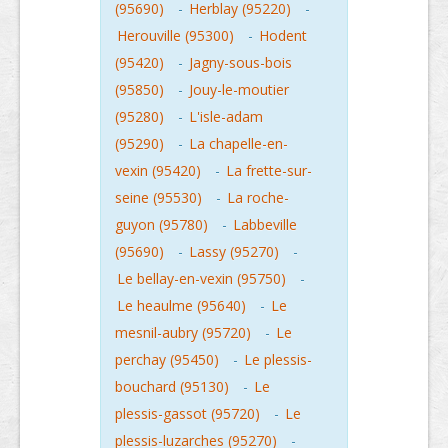
(95690)
-
Herblay (95220)
-
Herouville (95300)
-
Hodent
(95420)
-
Jagny-sous-bois
(95850)
-
Jouy-le-moutier
(95280)
-
L'isle-adam
(95290)
-
La chapelle-en-
vexin (95420)
-
La frette-sur-
seine (95530)
-
La roche-
guyon (95780)
-
Labbeville
(95690)
-
Lassy (95270)
-
Le bellay-en-vexin (95750)
-
Le heaulme (95640)
-
Le
mesnil-aubry (95720)
-
Le
perchay (95450)
-
Le plessis-
bouchard (95130)
-
Le
plessis-gassot (95720)
-
Le
plessis-luzarches (95270)
-