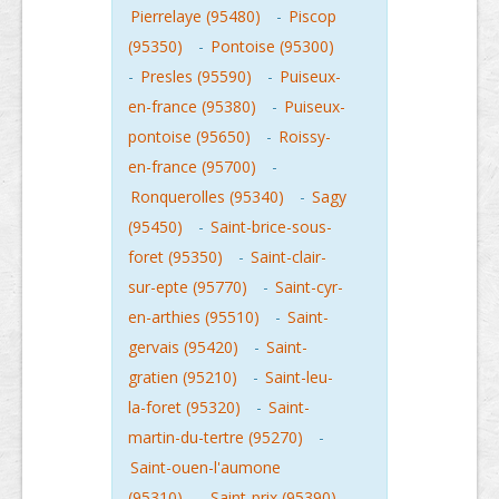
Pierrelaye (95480)
-
Piscop
(95350)
-
Pontoise (95300)
-
Presles (95590)
-
Puiseux-
en-france (95380)
-
Puiseux-
pontoise (95650)
-
Roissy-
en-france (95700)
-
Ronquerolles (95340)
-
Sagy
(95450)
-
Saint-brice-sous-
foret (95350)
-
Saint-clair-
sur-epte (95770)
-
Saint-cyr-
en-arthies (95510)
-
Saint-
gervais (95420)
-
Saint-
gratien (95210)
-
Saint-leu-
la-foret (95320)
-
Saint-
martin-du-tertre (95270)
-
Saint-ouen-l'aumone
(95310)
-
Saint-prix (95390)