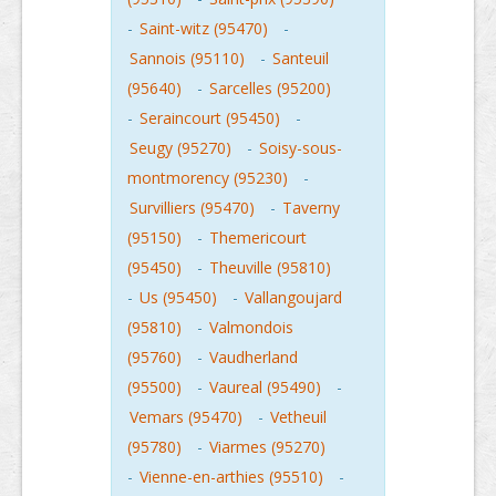
-
Saint-witz (95470)
-
Sannois (95110)
-
Santeuil
(95640)
-
Sarcelles (95200)
-
Seraincourt (95450)
-
Seugy (95270)
-
Soisy-sous-
montmorency (95230)
-
Survilliers (95470)
-
Taverny
(95150)
-
Themericourt
(95450)
-
Theuville (95810)
-
Us (95450)
-
Vallangoujard
(95810)
-
Valmondois
(95760)
-
Vaudherland
(95500)
-
Vaureal (95490)
-
Vemars (95470)
-
Vetheuil
(95780)
-
Viarmes (95270)
-
Vienne-en-arthies (95510)
-