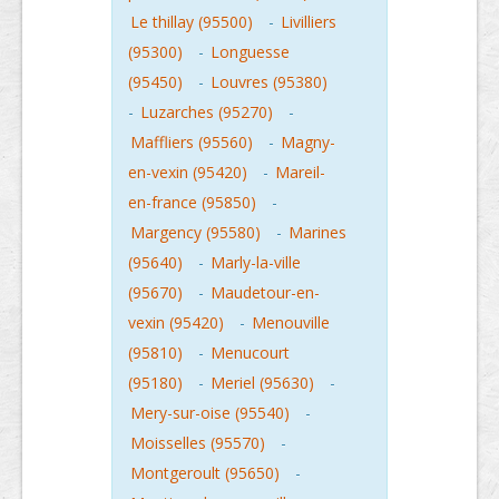
Le thillay (95500)
-
Livilliers
(95300)
-
Longuesse
(95450)
-
Louvres (95380)
-
Luzarches (95270)
-
Maffliers (95560)
-
Magny-
en-vexin (95420)
-
Mareil-
en-france (95850)
-
Margency (95580)
-
Marines
(95640)
-
Marly-la-ville
(95670)
-
Maudetour-en-
vexin (95420)
-
Menouville
(95810)
-
Menucourt
(95180)
-
Meriel (95630)
-
Mery-sur-oise (95540)
-
Moisselles (95570)
-
Montgeroult (95650)
-