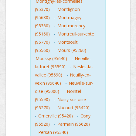
Montigny-les-cormeilles
(95370)
-
Montlignon
(95680)
-
Montmagny
(95360)
-
Montmorency
(95160)
-
Montreuil-sur-epte
(95770)
-
Montsoult
(95560)
-
Mours (95260)
-
Moussy (95640)
-
Nerville-
la-foret (95590)
-
Nesles-la-
vallee (95690)
-
Neuilly-en-
vexin (95640)
-
Neuville-sur-
oise (95000)
-
Nointel
(95590)
-
Noisy-sur-oise
(95270)
-
Nucourt (95420)
-
Omerville (95420)
-
Osny
(95520)
-
Parmain (95620)
-
Persan (95340)
-