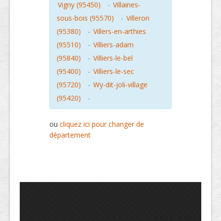
Vigny (95450)
-
Villaines-
sous-bois (95570)
-
Villeron
(95380)
-
Villers-en-arthies
(95510)
-
Villiers-adam
(95840)
-
Villiers-le-bel
(95400)
-
Villiers-le-sec
(95720)
-
Wy-dit-joli-village
(95420)
-
ou
cliquez ici pour changer de
département