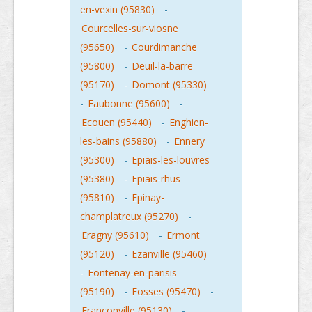
en-vexin (95830)
-
Courcelles-sur-viosne
(95650)
-
Courdimanche
(95800)
-
Deuil-la-barre
(95170)
-
Domont (95330)
-
Eaubonne (95600)
-
Ecouen (95440)
-
Enghien-
les-bains (95880)
-
Ennery
(95300)
-
Epiais-les-louvres
(95380)
-
Epiais-rhus
(95810)
-
Epinay-
champlatreux (95270)
-
Eragny (95610)
-
Ermont
(95120)
-
Ezanville (95460)
-
Fontenay-en-parisis
(95190)
-
Fosses (95470)
-
Franconville (95130)
-