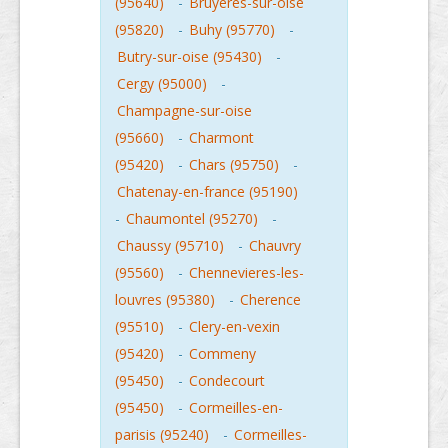
(95640)
-
Bruyeres-sur-oise
(95820)
-
Buhy (95770)
-
Butry-sur-oise (95430)
-
Cergy (95000)
-
Champagne-sur-oise
(95660)
-
Charmont
(95420)
-
Chars (95750)
-
Chatenay-en-france (95190)
-
Chaumontel (95270)
-
Chaussy (95710)
-
Chauvry
(95560)
-
Chennevieres-les-
louvres (95380)
-
Cherence
(95510)
-
Clery-en-vexin
(95420)
-
Commeny
(95450)
-
Condecourt
(95450)
-
Cormeilles-en-
parisis (95240)
-
Cormeilles-