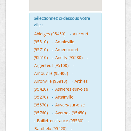
Sélectionnez ci-dessous votre
ville :
Ableiges (95450)
-
Aincourt
(95510)
-
Ambleville
(95710)
-
Amenucourt
(95510)
-
Andilly (95580)
-
Argenteuil (95100)
-
Arnouville (95400)
-
Arronville (95810)
-
Arthies
(95420)
-
Asnieres-sur-oise
(95270)
-
Attainville
(95570)
-
Auvers-sur-oise
(95760)
-
Avernes (95450)
-
Baillet-en-france (95560)
-
Banthelu (95420)
-