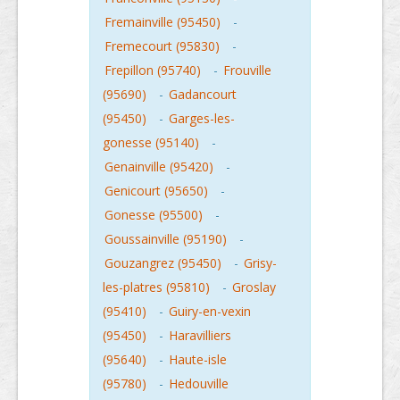
Fremainville (95450)
-
Fremecourt (95830)
-
Frepillon (95740)
-
Frouville
(95690)
-
Gadancourt
(95450)
-
Garges-les-
gonesse (95140)
-
Genainville (95420)
-
Genicourt (95650)
-
Gonesse (95500)
-
Goussainville (95190)
-
Gouzangrez (95450)
-
Grisy-
les-platres (95810)
-
Groslay
(95410)
-
Guiry-en-vexin
(95450)
-
Haravilliers
(95640)
-
Haute-isle
(95780)
-
Hedouville