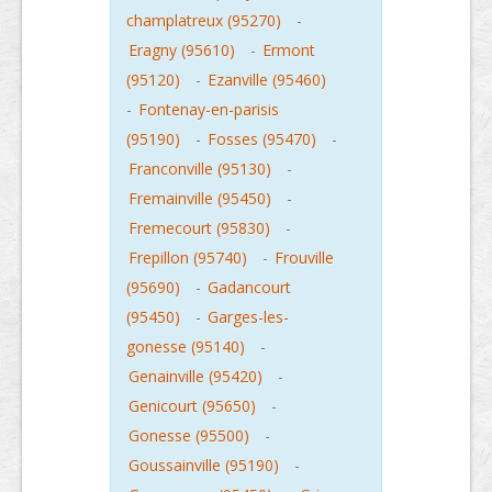
champlatreux (95270)
-
Eragny (95610)
-
Ermont
(95120)
-
Ezanville (95460)
-
Fontenay-en-parisis
(95190)
-
Fosses (95470)
-
Franconville (95130)
-
Fremainville (95450)
-
Fremecourt (95830)
-
Frepillon (95740)
-
Frouville
(95690)
-
Gadancourt
(95450)
-
Garges-les-
gonesse (95140)
-
Genainville (95420)
-
Genicourt (95650)
-
Gonesse (95500)
-
Goussainville (95190)
-