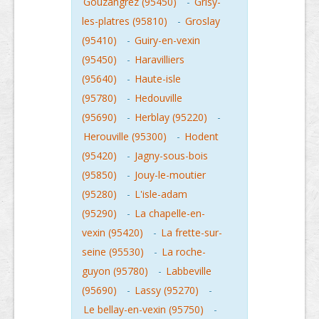
Gouzangrez (95450)
-
Grisy-
les-platres (95810)
-
Groslay
(95410)
-
Guiry-en-vexin
(95450)
-
Haravilliers
(95640)
-
Haute-isle
(95780)
-
Hedouville
(95690)
-
Herblay (95220)
-
Herouville (95300)
-
Hodent
(95420)
-
Jagny-sous-bois
(95850)
-
Jouy-le-moutier
(95280)
-
L'isle-adam
(95290)
-
La chapelle-en-
vexin (95420)
-
La frette-sur-
seine (95530)
-
La roche-
guyon (95780)
-
Labbeville
(95690)
-
Lassy (95270)
-
Le bellay-en-vexin (95750)
-