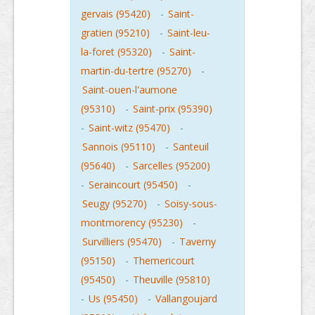
gervais (95420)
-
Saint-
gratien (95210)
-
Saint-leu-
la-foret (95320)
-
Saint-
martin-du-tertre (95270)
-
Saint-ouen-l'aumone
(95310)
-
Saint-prix (95390)
-
Saint-witz (95470)
-
Sannois (95110)
-
Santeuil
(95640)
-
Sarcelles (95200)
-
Seraincourt (95450)
-
Seugy (95270)
-
Soisy-sous-
montmorency (95230)
-
Survilliers (95470)
-
Taverny
(95150)
-
Themericourt
(95450)
-
Theuville (95810)
-
Us (95450)
-
Vallangoujard