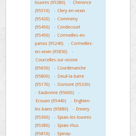
louvres (95380)
-
Cherence
(95510)
-
Clery-en-vexin
(95420)
-
Commeny
(95450)
-
Condecourt
(95450)
-
Cormeilles-en-
parisis (95240)
-
Cormeilles-
en-vexin (95830)
-
Courcelles-sur-viosne
(95650)
-
Courdimanche
(95800)
-
Deuil-la-barre
(95170)
-
Domont (95330)
-
Eaubonne (95600)
-
Ecouen (95440)
-
Enghien-
les-bains (95880)
-
Ennery
(95300)
-
Epiais-les-louvres
(95380)
-
Epiais-rhus
(95810)
-
Epinay-