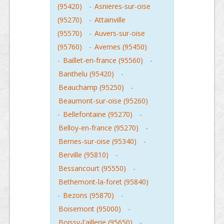
(95420)
-
Asnieres-sur-oise
(95270)
-
Attainville
(95570)
-
Auvers-sur-oise
(95760)
-
Avernes (95450)
-
Baillet-en-france (95560)
-
Banthelu (95420)
-
Beauchamp (95250)
-
Beaumont-sur-oise (95260)
-
Bellefontaine (95270)
-
Belloy-en-france (95270)
-
Bernes-sur-oise (95340)
-
Berville (95810)
-
Bessancourt (95550)
-
Bethemont-la-foret (95840)
-
Bezons (95870)
-
Boisemont (95000)
-
Boissy-l'aillerie (95650)
-