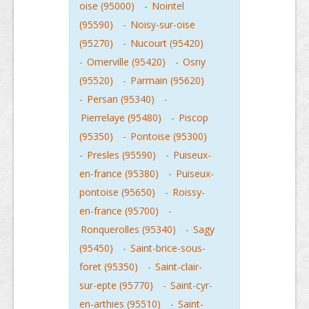
oise (95000)
-
Nointel
(95590)
-
Noisy-sur-oise
(95270)
-
Nucourt (95420)
-
Omerville (95420)
-
Osny
(95520)
-
Parmain (95620)
-
Persan (95340)
-
Pierrelaye (95480)
-
Piscop
(95350)
-
Pontoise (95300)
-
Presles (95590)
-
Puiseux-
en-france (95380)
-
Puiseux-
pontoise (95650)
-
Roissy-
en-france (95700)
-
Ronquerolles (95340)
-
Sagy
(95450)
-
Saint-brice-sous-
foret (95350)
-
Saint-clair-
sur-epte (95770)
-
Saint-cyr-
en-arthies (95510)
-
Saint-