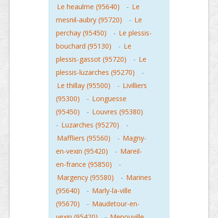
Le heaulme (95640)
-
Le
mesnil-aubry (95720)
-
Le
perchay (95450)
-
Le plessis-
bouchard (95130)
-
Le
plessis-gassot (95720)
-
Le
plessis-luzarches (95270)
-
Le thillay (95500)
-
Livilliers
(95300)
-
Longuesse
(95450)
-
Louvres (95380)
-
Luzarches (95270)
-
Maffliers (95560)
-
Magny-
en-vexin (95420)
-
Mareil-
en-france (95850)
-
Margency (95580)
-
Marines
(95640)
-
Marly-la-ville
(95670)
-
Maudetour-en-
vexin (95420)
-
Menouville