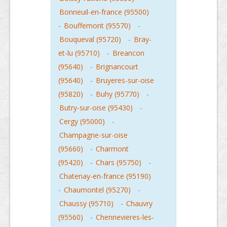
Bonneuil-en-france (95500)
-
Bouffemont (95570)
-
Bouqueval (95720)
-
Bray-
et-lu (95710)
-
Breancon
(95640)
-
Brignancourt
(95640)
-
Bruyeres-sur-oise
(95820)
-
Buhy (95770)
-
Butry-sur-oise (95430)
-
Cergy (95000)
-
Champagne-sur-oise
(95660)
-
Charmont
(95420)
-
Chars (95750)
-
Chatenay-en-france (95190)
-
Chaumontel (95270)
-
Chaussy (95710)
-
Chauvry
(95560)
-
Chennevieres-les-