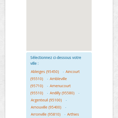
Sélectionnez ci-dessous votre
ville :
Ableiges (95450)
-
Aincourt
(95510)
-
Ambleville
(95710)
-
Amenucourt
(95510)
-
Andilly (95580)
-
Argenteuil (95100)
-
Arnouville (95400)
-
Arronville (95810)
-
Arthies