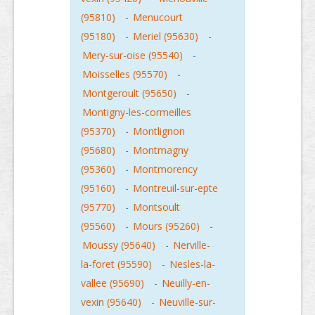
(95810)
-
Menucourt
(95180)
-
Meriel (95630)
-
Mery-sur-oise (95540)
-
Moisselles (95570)
-
Montgeroult (95650)
-
Montigny-les-cormeilles
(95370)
-
Montlignon
(95680)
-
Montmagny
(95360)
-
Montmorency
(95160)
-
Montreuil-sur-epte
(95770)
-
Montsoult
(95560)
-
Mours (95260)
-
Moussy (95640)
-
Nerville-
la-foret (95590)
-
Nesles-la-
vallee (95690)
-
Neuilly-en-
vexin (95640)
-
Neuville-sur-