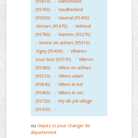
(95810)
-
Valmondois
(95760)
-
Vaudherland
(95500)
-
Vaureal (95490)
-
Vemars (95470)
-
Vetheuil
(95780)
-
Viarmes (95270)
-
Vienne-en-arthies (95510)
-
Vigny (95450)
-
Villaines-
sous-bois (95570)
-
Villeron
(95380)
-
Villers-en-arthies
(95510)
-
Villiers-adam
(95840)
-
Villiers-le-bel
(95400)
-
Villiers-le-sec
(95720)
-
Wy-dit-joli-village
(95420)
-
ou
cliquez ici pour changer de
département